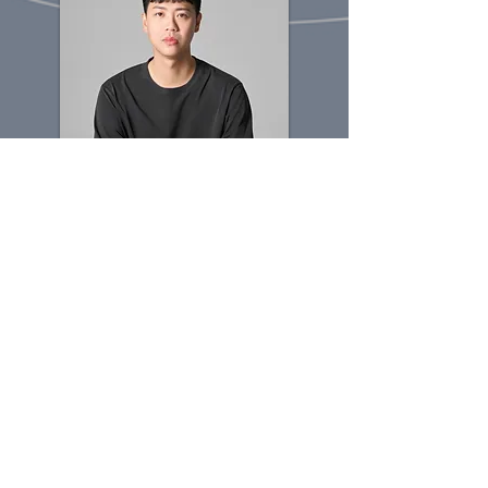
林智偉
LIN C
hihwei
FOCASA馬戲團團長
Artistic Director & Founder of
FOCASA