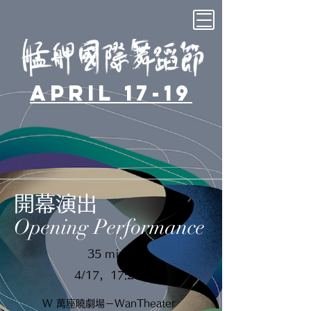
April 17-19
開幕演出
Opening Performance
35 mins
4/17，17:20
W 萬座曉劇場－WanTheater