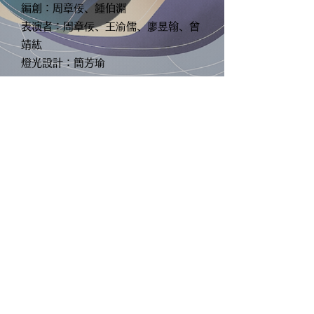
編創：周章佞、鍾伯淵
表演者：周章佞、王渝儒、廖昱翰、曾
靖紘
燈光設計：簡芳瑜
Choreographer:Chung Po-Yuan 、Chou
Chang-ning
Performers:Chou Chang-ning 、 WANG
YU-JU、Liao Yu-Han、Tseng Ching-Hung
Lighting Design: CHIEN Fang-Yu
Diversity
艋舺國際舞蹈節｜Want to Dance Festival
©2025