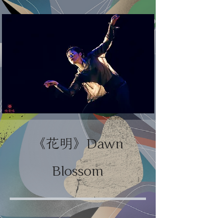
《花明》Dawn
Blossom