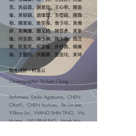
美、吳品蓉、謝惠玲、王心寧、陳盈
璇、黃郁涵、趙瓊慧、王瑩綺、陳珈
禎、陳家瑜、詹旻璿、詹子瑢、黃湘
婷、朱珮姍、鄭又綺、陳蓉彥、黃韋
璇、何旻蔚、陳子琳、陳少喬、簡芝
縈、程素真、何昱璇、許舒善、楊佩
瑜、王麗玲、洪麗卿、張依玹、黃琦
燈光設計：柯雅云
Choreographer: Po-Yuan Chung
Performers: Emiko Agatsuma、CHEN
Chia-Yi、CHEN Yu-chiao、Pei Lin Lee、
YiShow Lin、WANG SHIH TING、Wu
Huimei、WU PIN-JUNG、Hsieh Hui-
Ling、Wang Xinning、CHEN,YING-