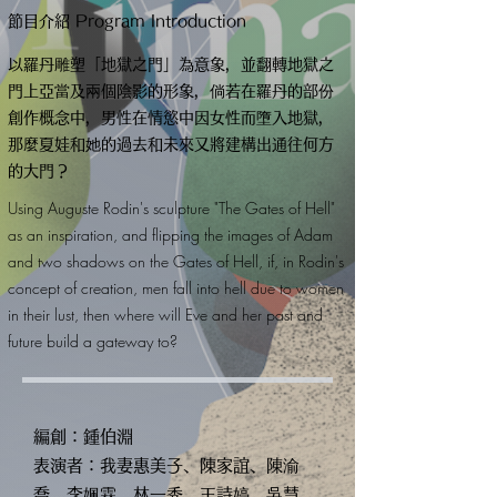
節目介紹 Program Introduction
以羅丹雕塑「地獄之門」為意象，並翻轉地獄之
門上亞當及兩個陰影的形象，倘若在羅丹的部份
創作概念中，男性在情慾中因女性而墮入地獄，
那麼夏娃和她的過去和未來又將建構出通往何方
的大門？
Using Auguste Rodin's sculpture "The Gates of Hell"
as an inspiration, and flipping the images of Adam
and two shadows on the Gates of Hell, if, in Rodin's
concept of creation, men fall into hell due to women
in their lust, then where will Eve and her past and
future build a gateway to?
編創：鍾伯淵
表演者：我妻惠美子、陳家誼、陳渝
喬、李姵霖、林一秀、王詩婷、吳慧