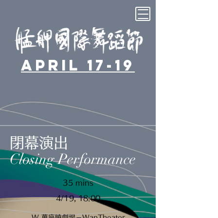
April 17-19
閉幕演出
Closing Performance
35 mins
4/19, 18:00
W 萬座曉劇場－WanTheater