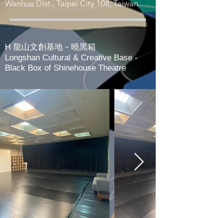
Wanhua Dist., Taipei City 108, Taiwan
H 龍山文創基地－曉黑箱
Longshan Cultural & Creative Base -
Black Box of Shinehouse Theatre