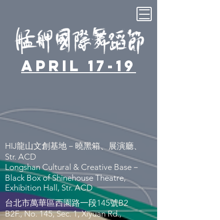
April 17-19
HIJ
龍山文
創基地－曉黑箱、展演廳、
Str. ACD
Longshan Cultural & Creative Base－
Black Box of Shinehouse Theatre
,
Exhibition Hall, Str. ACD
台北市萬華區西園路一段145號B2
B2F., No. 145, Sec. 1, Xiyuan Rd.,