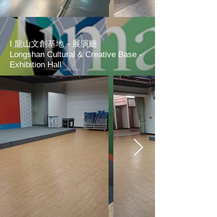
I 龍山文創基地－展演廳
Longshan Cultural & Creative Base -
Exhibition Hall