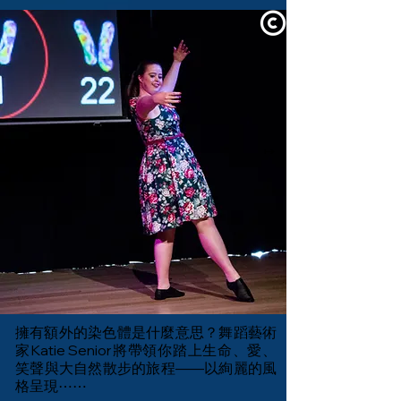
↤
↦
擁有額外的染色體是什麼意思？舞蹈藝術
家Katie Senior將帶領你踏上生命、愛、
笑聲與大自然散步的旅程——以絢麗的風
格呈現⋯⋯