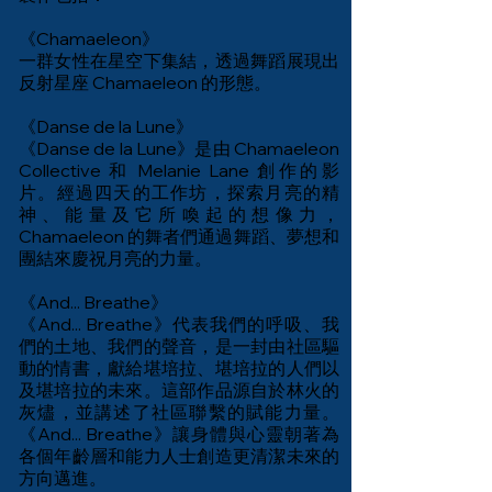
《Chamaeleon》
一群女性在星空下集結，透過舞蹈展現出
反射星座 Chamaeleon 的形態。
《Danse de la Lune》
《Danse de la Lune》是由 Chamaeleon
Collective 和 Melanie Lane 創作的影
片。經過四天的工作坊，探索月亮的精
神、能量及它所喚起的想像力，
Chamaeleon 的舞者們通過舞蹈、夢想和
團結來慶祝月亮的力量。
《And... Breathe》
《And... Breathe》代表我們的呼吸、我
們的土地、我們的聲音，是一封由社區驅
動的情書，獻給堪培拉、堪培拉的人們以
及堪培拉的未來。這部作品源自於林火的
灰燼，並講述了社區聯繫的賦能力量。
《And... Breathe》讓身體與心靈朝著為
各個年齡層和能力人士創造更清潔未來的
方向邁進。