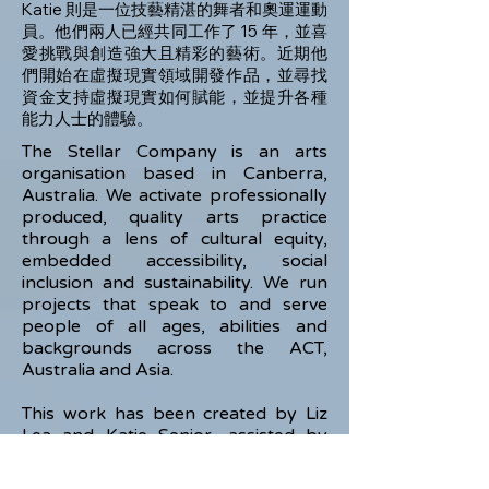
Katie 則是一位技藝精湛的舞者和奧運運動
員。他們兩人已經共同工作了 15 年，並喜
愛挑戰與創造強大且精彩的藝術。近期他
們開始在虛擬現實領域開發作品，並尋找
資金支持虛擬現實如何賦能，並提升各種
能力人士的體驗。
The Stellar Company is an arts
organisation based in Canberra,
Australia. We activate professionally
produced, quality arts practice
through a lens of cultural equity,
embedded accessibility, social
inclusion and sustainability. We run
projects that speak to and serve
people of all ages, abilities and
backgrounds across the ACT,
Australia and Asia.
This work has been created by Liz
Lea and Katie Senior, assisted by
Katie Senior's mother Margaret and
we were supported by Belco Arts in