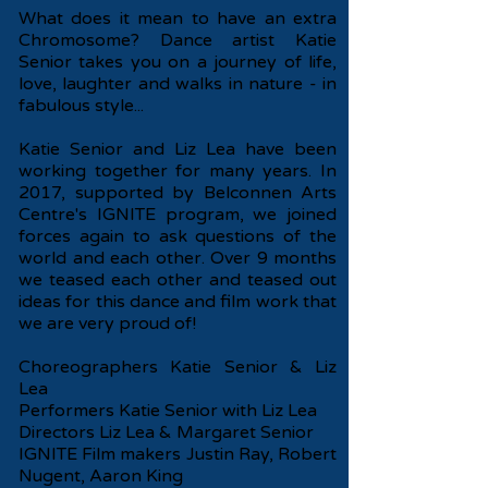
What does it mean to have an extra
Chromosome? Dance artist Katie
Senior takes you on a journey of life,
love, laughter and walks in nature - in
fabulous style...
Katie Senior and Liz Lea have been
working together for many years. In
2017, supported by Belconnen Arts
Centre's IGNITE program, we joined
forces again to ask questions of the
world and each other. Over 9 months
we teased each other and teased out
ideas for this dance and film work that
we are very proud of!
Choreographers Katie Senior & Liz
Lea
Performers Katie Senior with Liz Lea
Directors Liz Lea & Margaret Senior
IGNITE Film makers Justin Ray, Robert
Nugent, Aaron King