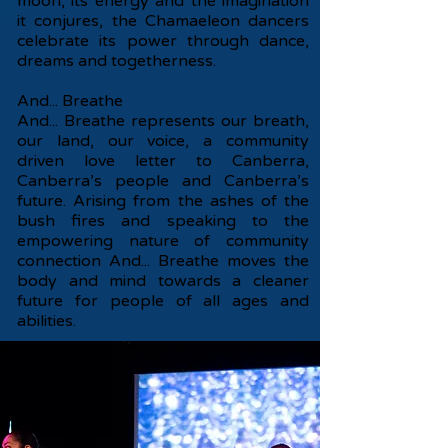
moon, its energy and the imagination
it conjures, the Chamaeleon dancers
celebrate its power through dance,
dreams and togetherness.
And... Breathe
And... Breathe represents our breath,
our land, our voice, a community
driven love letter to Canberra,
Canberra’s people and Canberra’s
future. Arising from the ashes of the
bush fires and speaking to the
empowering nature of community
connection And... Breathe moves the
body and mind towards a cleaner
future for people of all ages and
abilities.