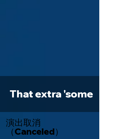
That extra 'some
演出取消
（Canceled）