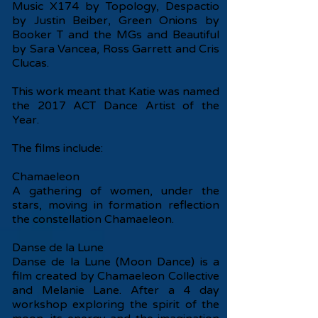
Music X174 by Topology, Despactio
by Justin Beiber, Green Onions by
Booker T and the MGs and Beautiful
by Sara Vancea, Ross Garrett and Cris
Clucas.
This work meant that Katie was named
the 2017 ACT Dance Artist of the
Year.
The films include:
Chamaeleon
A gathering of women, under the
stars, moving in formation reflection
the constellation Chamaeleon.
Danse de la Lune
Danse de la Lune (Moon Dance) is a
film created by Chamaeleon Collective
and Melanie Lane. After a 4 day
workshop exploring the spirit of the