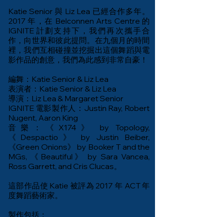
Katie Senior 與 Liz Lea 已經合作多年。
2017 年，在 Belconnen Arts Centre 的
IGNITE 計劃支持下，我們再次攜手合
作，向世界和彼此提問。在九個月的時間
裡，我們互相碰撞並挖掘出這個舞蹈與電
影作品的創意，我們為此感到非常自豪！
編舞：Katie Senior & Liz Lea
表演者：Katie Senior & Liz Lea
導演：Liz Lea & Margaret Senior
IGNITE 電影製作人：Justin Ray, Robert
Nugent, Aaron King
音樂：《X174》 by Topology,
《Despactio》 by Justin Beiber,
《Green Onions》 by Booker T and the
MGs, 《Beautiful》 by Sara Vancea,
Ross Garrett, and Cris Clucas。
這部作品使 Katie 被評為 2017 年 ACT 年
度舞蹈藝術家。
製作包括：